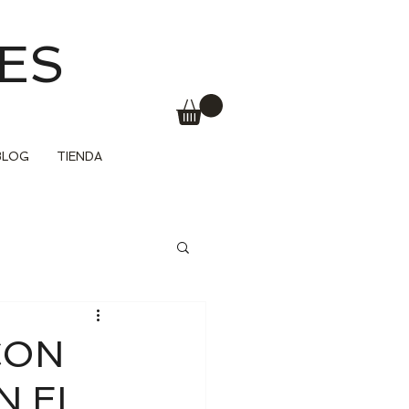
ES
BLOG
TIENDA
CON
N EL