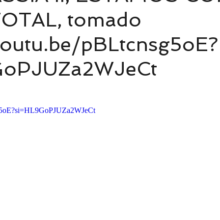
TOTAL, tomado
/youtu.be/pBLtcnsg5oE?
GoPJUZa2WJeCt
nsg5oE?si=HL9GoPJUZa2WJeCt