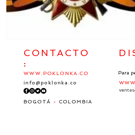
CONTACTO
DI
:
Para p
WWW.POKLONKA.CO
info@poklonka.co
WWW.
ventas
BOGOTÁ
-
COLOMBIA