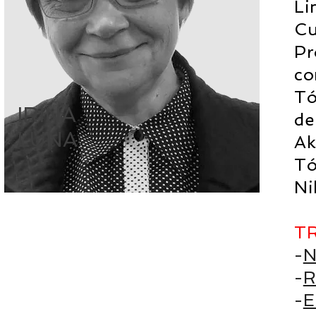
Li
Cu
Pr
co
Tó
IRINA
de
LUNA
Ak
Tó
Ni
T
-
N
-
R
-
E