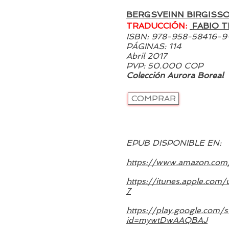
BERGSVEINN
BIRGISS
TRADUCCIÓN:
FABIO T
ISBN: 978-958-58416-9
PÁGINAS: 114
Abril 2017
PVP: 50.000 COP
Colección Aurora Boreal
COMPRAR
EPUB DISPONIBLE EN:
https://www.amazon.co
https://itunes.apple.co
7
https://play.google.com/s
id=mywtDwAAQBAJ