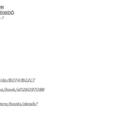
ON
EIXIDÓ
-7
m/dp/B0741B22C7
m/us/book/id126097088
tore/books/details?