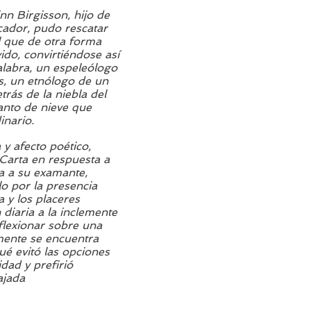
nn Birgisson, hijo de
cador, pudo rescatar
l que de otra forma
ido, convirtiéndose así
alabra, un espeleólogo
as, un etnólogo de un
rás de la niebla del
anto de nieve que
inario.
 y afecto poético,
 Carta en respuesta a
la a su examante,
lo por la presencia
 y los placeres
 diaria a la inclemente
eflexionar sobre una
almente se encuentra
ué evitó las opciones
dad y prefirió
bajada