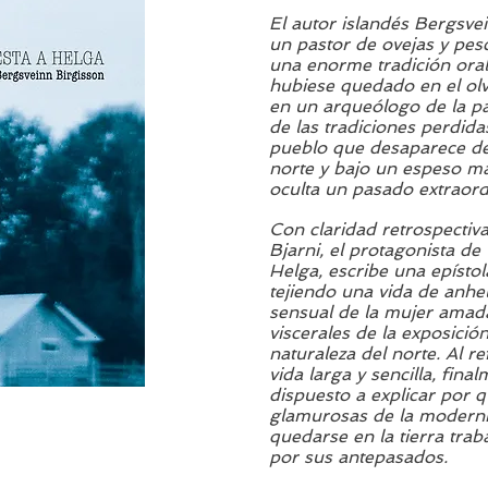
El autor islandés Bergsvei
un pastor de ovejas y pes
una enorme tradición ora
hubiese quedado en el olv
en un arqueólogo de la p
de las tradiciones perdid
pueblo que desaparece det
norte y bajo un espeso m
oculta un pasado extraord
Con claridad retrospectiva
Bjarni, el protagonista de
Helga, escribe una epísto
tejiendo una vida de anhe
sensual de la mujer amada
viscerales de la exposición
naturaleza del norte. Al r
vida larga y sencilla, fin
dispuesto a explicar por q
glamurosas de la moderni
quedarse en la tierra tra
por sus antepasados.