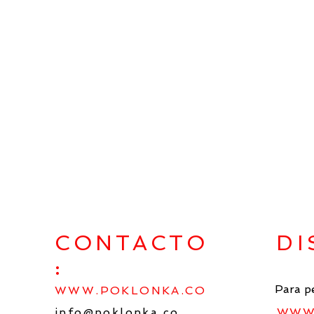
CONTACTO
DI
:
Para p
WWW.POKLONKA.CO
info@poklonka.co
WWW.