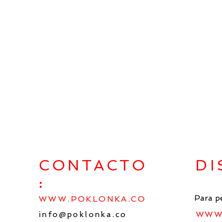
CONTACTO
DI
:
Para p
WWW.POKLONKA.CO
info@poklonka.co
WWW.