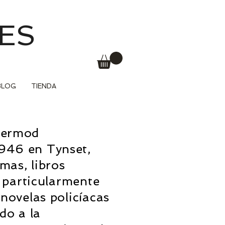
ES
BLOG
TIENDA
Hermod
946 en Tynset,
mas, libros
s particularmente
 novelas policíacas
do a la