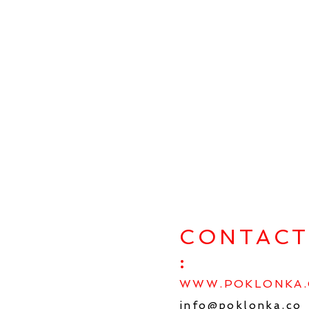
Developer
CONTAC
:
WWW.POKLONKA.
info@poklonka.co