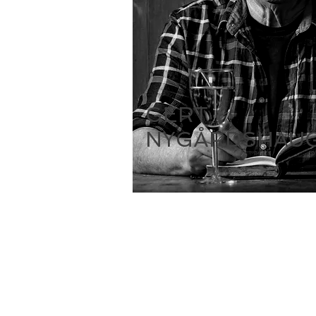
GERT
NYGÅRDSHAU