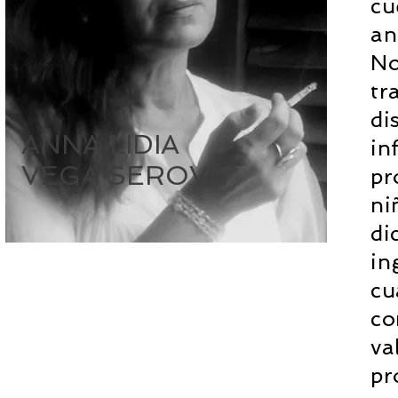
cu
an
No
tr
di
ANNA LIDIA
in
VEGA SEROVA
pr
ni
di
in
cu
co
va
pr