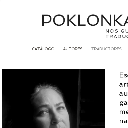
POKLONKA
NOS G
TRADU
CATÁLOGO
AUTORES
TRADUCTORES
Es
ar
au
ga
me
na