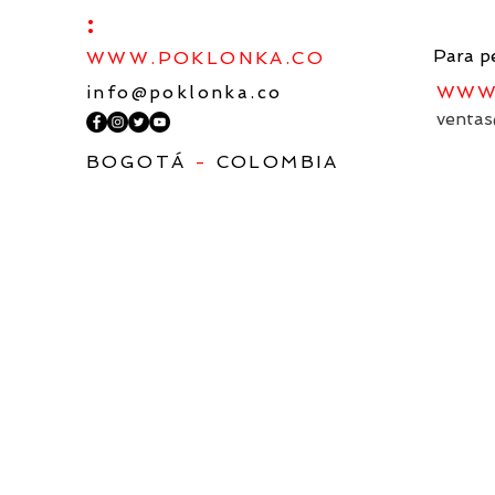
:
Para p
WWW.POKLONKA.CO
info@poklonka.co
WWW.
ventas
BOGOTÁ
-
COLOMBIA