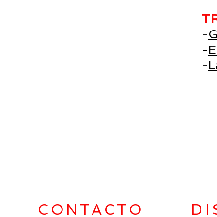
T
-
G
-
E
-
L
Developer
CONTACTO
DI