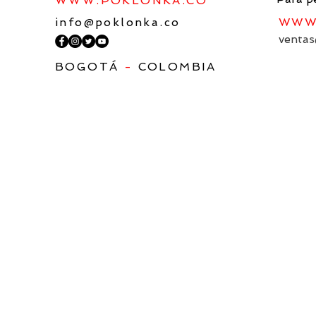
WWW.POKLONKA.CO
info@poklonka.co
WWW.
ventas
BOGOTÁ
-
COLOMBIA