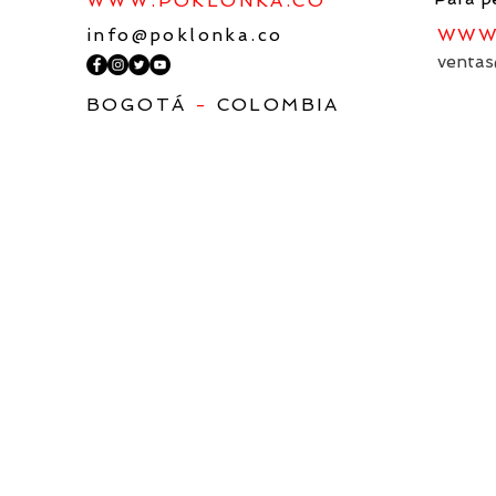
WWW.POKLONKA.CO
info@poklonka.co
WWW.
ventas
BOGOTÁ
-
COLOMBIA