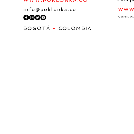
WWW.POKLONKA.CO
info@poklonka.co
WWW.
ventas
BOGOTÁ
-
COLOMBIA