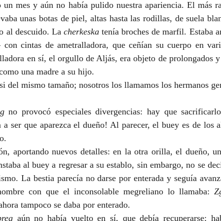
 un mes y aún no había pulido nuestra apariencia. El más rar
vaba unas botas de piel, altas hasta las rodillas, de suela blan
o al descuido. La 
cherkeska
 tenía broches de marfil. Estaba 
con cintas de ametralladora, que ceñían su cuerpo en vari
lladora en sí, el orgullo de Aljás, era objeto de prolongados y 
, como una madre a su hijo.
asi del mismo tamaño; nosotros los llamamos los hermanos ge
eg
 no provocó especiales divergencias: hay que sacrificarl
 a ser que aparezca el dueño! Al parecer, el buey es de los a
o.
ón, aportando nuevos detalles: en la otra orilla, el dueño, u
nstaba al buey a regresar a su establo, sin embargo, no se decid
ismo. La bestia parecía no darse por enterada y seguía avanz
 nombre con que el inconsolable megreliano lo llamaba: 
Z
 ahora tampoco se daba por enterado.
breg
 aún no había vuelto en sí, que debía recuperarse; hab