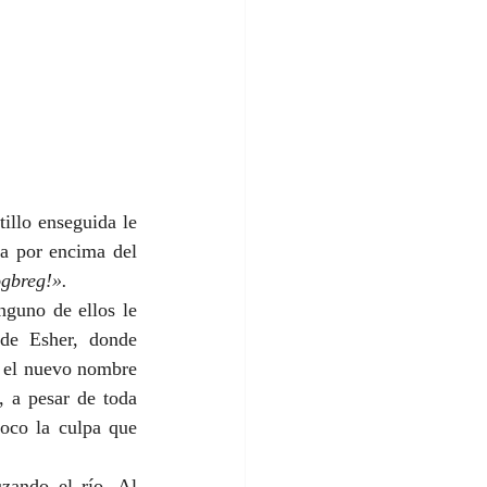
tillo enseguida le 
ba por encima del 
ogbreg!».
guno de ellos le 
de Esher, donde 
 el nuevo nombre 
 a pesar de toda 
oco la culpa que 
ando el río. Al 