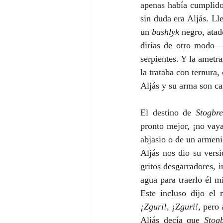
apenas había cumplido
sin duda era Aljás. Lle
un 
bashlyk
 negro, atad
dirías de otro modo— 
serpientes. Y la ametra
la trataba con ternura
Aljás y su arma son c
El destino de 
Stogbr
pronto mejor, ¡no vaya
abjasio o de un armeni
Aljás nos dio su versi
gritos desgarradores, i
agua para traerlo él m
Este incluso dijo el
¡Zguri!, ¡Zguri!,
 pero
Aljás decía que 
Stog