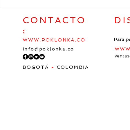
EL LEGADO POÉTICO DE
NUESTRA 
KOSTÁ KHETAGÚROV
PATRIA E
EN EL ESPACIO
CONTACTO
DI
ESPIRITUAL ÚNICO DE LA
:
CULTURA ARTÍSTICA
MUNDIAL
Para p
WWW.POKLONKA.CO
info@poklonka.co
WWW.
ventas
BOGOTÁ
-
COLOMBIA