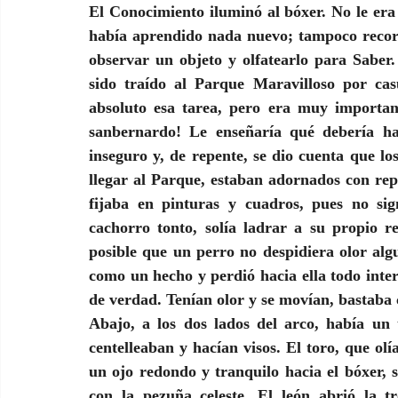
El Conocimiento iluminó al bóxer. No le era
había aprendido nada nuevo; tampoco record
observar un objeto y olfatearlo para Saber
sido traído al Parque Maravilloso por cas
absoluto esa tarea, pero era muy important
sanbernardo! Le enseñaría qué debería h
inseguro y, de repente, se dio cuenta que lo
llegar al Parque, estaban adornados con re
fijaba en pinturas y cuadros, pues no si
cachorro tonto, solía ladrar a su propio r
posible que un perro no despidiera olor alg
como un hecho y perdió hacia ella todo inter
de verdad. Tenían olor y se movían, bastaba c
Abajo, a los dos lados del arco, había un
centelleaban y hacían visos. El toro, que olía
un ojo redondo y tranquilo hacia el bóxer, s
con la pezuña celeste. El león abrió la 