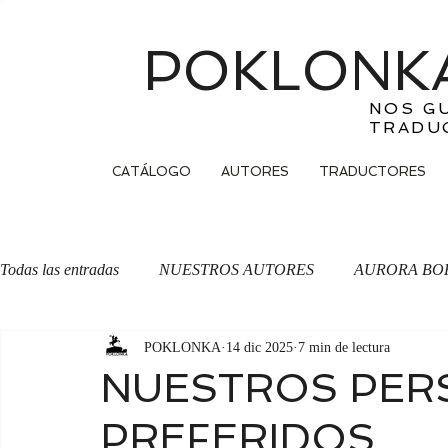
POKLONKA
NOS G
TRADU
CATÁLOGO
AUTORES
TRADUCTORES
Todas las entradas
NUESTROS AUTORES
AURORA BO
POKLONKA
14 dic 2025
7 min de lectura
OTRA CARA DE LA MONEDA
Traducción
NUESTROS PER
PREFERIDOS