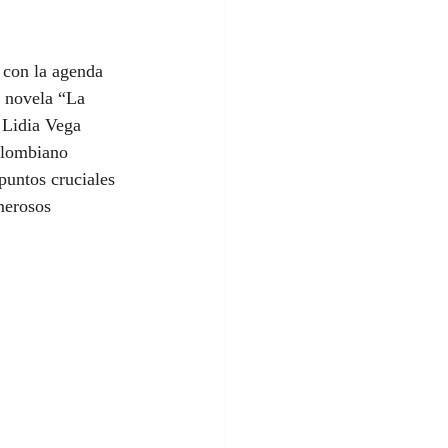
 con la agenda 
a novela “La 
 Lidia Vega 
colombiano 
puntos cruciales 
merosos 