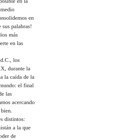
osible en la 
 medio 
onsolidemos en 
 sus palabras!
dios más 
rte en las 
d.C., los 
X, durante la 
 la caída de la 
undo: el final 
de las 
tamos acercando 
 bien.
 distintos: 
istán a la que 
oder de 