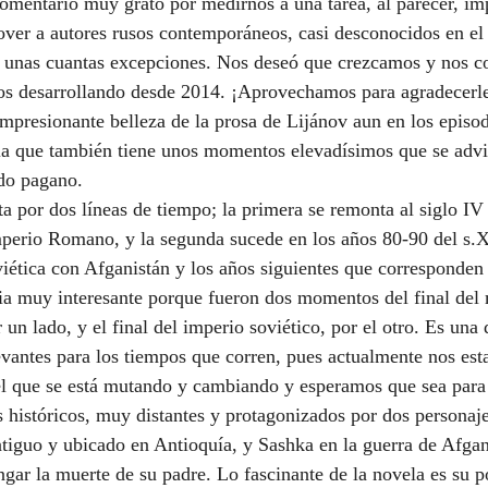
comentario muy grato por medirnos a una tarea, al parecer, imp
over a autores rusos contemporáneos, casi desconocidos en el
o unas cuantas excepciones. Nos deseó que crezcamos y nos c
os desarrollando desde 2014. ¡Aprovechamos para agradecerle
mpresionante belleza de la prosa de Lijánov aun en los episo
 la que también tiene unos momentos elevadísimos que se advie
do pagano.
 por dos líneas de tiempo; la primera se remonta al siglo IV 
perio Romano, y la segunda sucede en los años 80-90 del s.X
iética con Afganistán y los años siguientes que corresponden a
a muy interesante porque fueron dos momentos del final del m
n lado, y el final del imperio soviético, por el otro. Es una 
vantes para los tiempos que corren, pues actualmente nos es
el que se está mutando y cambiando y esperamos que sea para
históricos, muy distantes y protagonizados por dos personajes
ntiguo y ubicado en Antioquía, y Sashka en la guerra de Afgan
ngar la muerte de su padre. Lo fascinante de la novela es su p