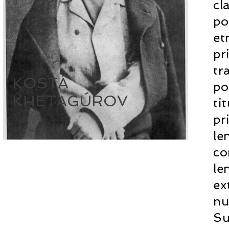
cl
po
et
pr
tr
KOSTÁ
po
KHETAGÚROV
ti
pr
le
co
le
ex
nu
Su