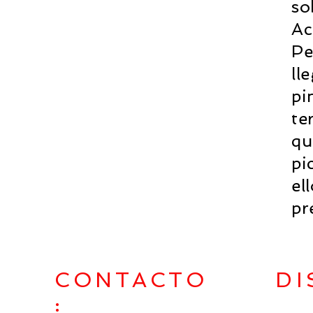
so
Ac
Pe
ll
pi
te
qu
pi
el
pr
Developer
CONTACTO
DI
: