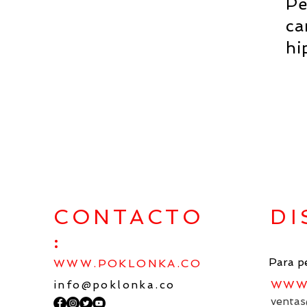
Pe
ca
hi
Developer
CONTACTO
DI
:
Para p
WWW.POKLONKA.CO
info@poklonka.co
WWW.
ventas