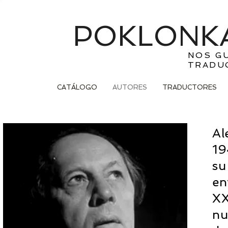
POKLONKA
NOS G
TRADU
CATÁLOGO
AUTORES
TRADUCTORES
Al
19
su
en
XX
nu