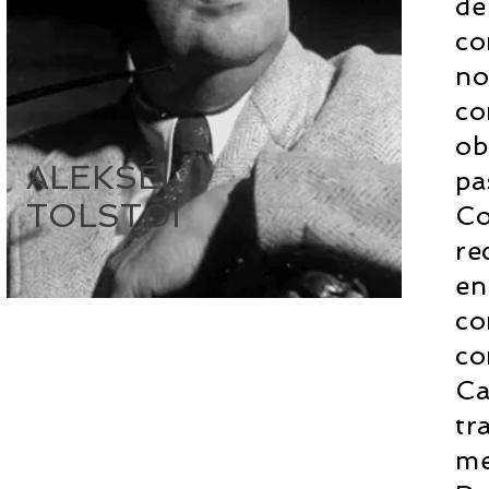
de
co
no
co
ob
ALEKSÉI
pa
TOLSTÓI
Co
re
en
co
co
Ca
tr
me