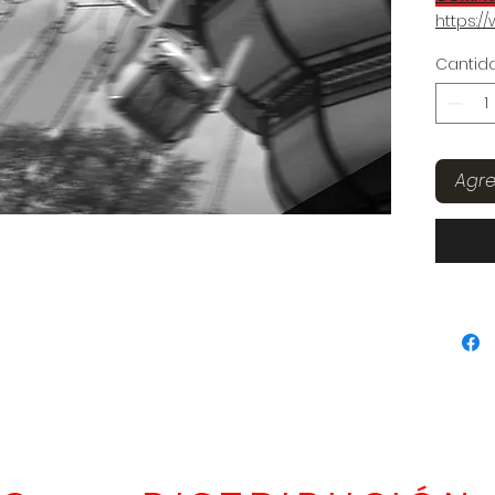
https:
8O
Cantid
ESTE A
COMPRA
NO ES U
Agr