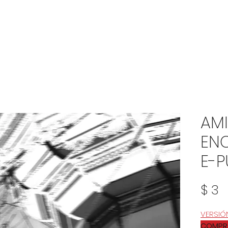
AM
ENC
E-P
P
$ 3
VERSIÓ
COMPRA 