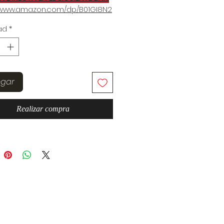
//www.amazon.com/dp/B01GI8N2
ad
*
RTÍCULO SOLAMENTE PUEDE SER
DO EN EL ANTERIOR LINK.
N LIBRO FÍSICO.
egar
Realizar compra