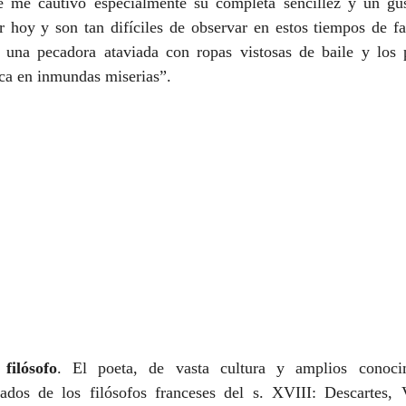
 me cautivó especialmente su completa sencillez y un gus
r hoy y son tan difíciles de observar en estos tiempos de fa
 una pecadora ataviada con ropas vistosas de baile y los 
ca en inmundas miserias”.  
filósofo
. El poeta, de vasta cultura y amplios conocim
tados de los filósofos franceses del s. XVIII: Descartes, Vo