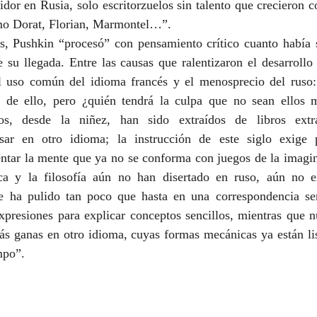
idor en Rusia, solo escritorzuelos sin talento que crecieron 
omo Dorat, Florian, Marmontel…”. 
os, Pushkin “procesó” con pensamiento crítico cuanto había s
de su llegada. Entre las causas que ralentizaron el desarrollo
 el uso común del idioma francés y el menosprecio del ruso:
an de ello, pero ¿quién tendrá la culpa que no sean ellos
os, desde la niñez, han sido extraídos de libros extra
ar en otro idioma; la instrucción de este siglo exige 
entar la mente que ya no se conforma con juegos de la imagin
tica y la filosofía aún no han disertado en ruso, aún no ex
se ha pulido tan poco que hasta en una correspondencia se
xpresiones para explicar conceptos sencillos, mientras que n
s ganas en otro idioma, cuyas formas mecánicas ya están lis
mpo”. 