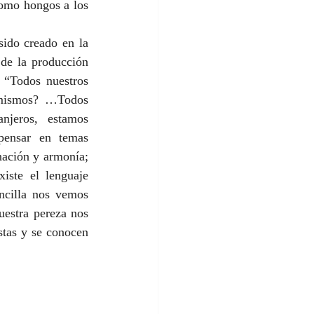
como hongos a los 
ido creado en la 
 de la producción 
 “Todos nuestros 
 mismos? …Todos 
njeros, estamos 
pensar en temas 
ación y armonía; 
iste el lenguaje 
ncilla nos vemos 
uestra pereza nos 
tas y se conocen 