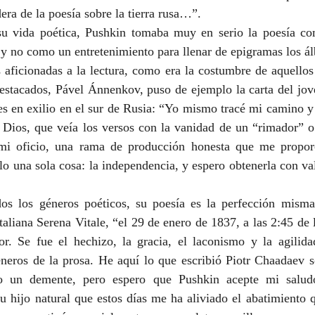
ra de la poesía sobre la tierra rusa…”.  
su vida poética, Pushkin tomaba muy en serio la poesía co
 y no como un entretenimiento para llenar de epigramas los á
as aficionadas a la lectura, como era la costumbre de aquello
estacados, Pável Ánnenkov, puso de ejemplo la carta del jove
s en exilio en el sur de Rusia: “Yo mismo tracé mi camino y 
 Dios, que veía los versos con la vanidad de un “rimador” o 
 mi oficio, una rama de producción honesta que me proporc
una sola cosa: la independencia, y espero obtenerla con vale
os los géneros poéticos, su poesía es la perfección misma
italiana Serena Vitale, “el 29 de enero de 1837, a las 2:45 de l
or. Se fue el hechizo, la gracia, el laconismo y la agilid
neros de la prosa. He aquí lo que escribió Piotr Chaadaev so
o un demente, pero espero que Pushkin acepte mi saludo
su hijo natural que estos días me ha aliviado el abatimiento 