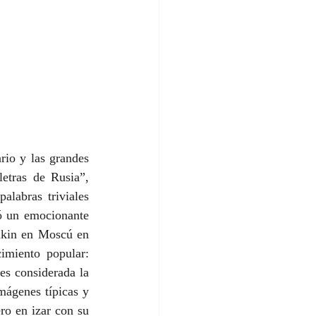
io y las grandes 
etras de Rusia”, 
labras triviales 
ó un emocionante 
hkin en Moscú en 
miento popular: 
es considerada la 
mágenes típicas y 
ro en izar con su 