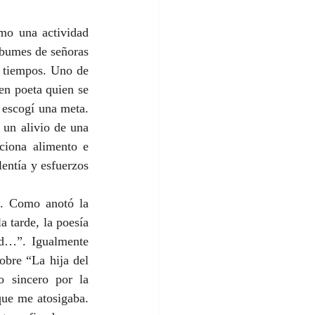
mo una actividad 
lbumes de señoras 
s tiempos. Uno de 
n poeta quien se 
escogí una meta. 
un alivio de una 
iona alimento e 
ntía y esfuerzos 
. Como anotó la 
a tarde, la poesía 
ad…”. Igualmente 
bre “La hija del 
 sincero por la 
que me atosigaba. 