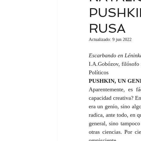
PUSHKI
RUSA
Actualizado:
9 jun 2022
Escarbando en Léninka
I.A.Gobózov, filósofo r
Políticos
PUSHKIN, UN GEN
Aparentemente, es fá
capacidad creativa? E
era un genio, sino alg
radica, ante todo, en qu
general, sino tampoco 
otras ciencias. Por c
omnisciente.   