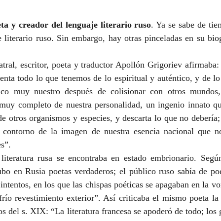
ta y creador del lenguaje literario ruso
. Ya se sabe de tie
e literario ruso. Sin embargo, hay otras pinceladas en su biog
teatral, escritor, poeta y traductor Apollón Grigoriev afirmaba:
enta todo lo que tenemos de lo espiritual y auténtico, y de lo
ntico muy nuestro después de colisionar con otros mundos,
 muy completo de nuestra personalidad, un ingenio innato qu
de otros organismos y especies, y descarta lo que no debería;
l contorno de la imagen de nuestra esencia nacional que n
s”. 
literatura rusa se encontraba en estado embrionario. Según
bo en Rusia poetas verdaderos; el público ruso sabía de poe
intentos, en los que las chispas poéticas se apagaban en la vor
frío revestimiento exterior”. Así criticaba el mismo poeta la l
os del s. XIX: “La literatura francesa se apoderó de todo; los g