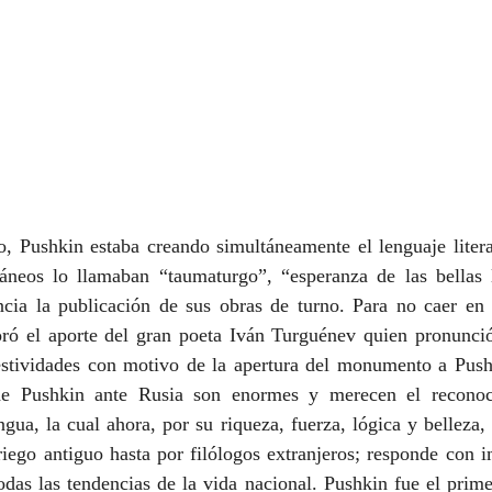
, Pushkin estaba creando simultáneamente el lenguaje literar
neos lo llamaban “taumaturgo”, “esperanza de las bellas l
cia la publicación de sus obras de turno. Para no caer en pa
ó el aporte del gran poeta Iván Turguénev quien pronunci
festividades con motivo de la apertura del monumento a Pus
e Pushkin ante Rusia son enormes y merecen el reconoci
gua, la cual ahora, por su riqueza, fuerza, lógica y belleza, 
iego antiguo hasta por filólogos extranjeros; responde con i
odas las tendencias de la vida nacional. Pushkin fue el prime