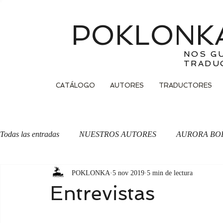
POKLONKA
NOS G
TRADU
CATÁLOGO
AUTORES
TRADUCTORES
Todas las entradas
NUESTROS AUTORES
AURORA BO
POKLONKA
5 nov 2019
5 min de lectura
OTRA CARA DE LA MONEDA
Traducción
Entrevistas