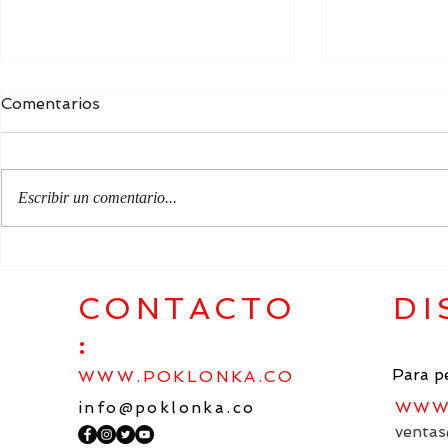
Comentarios
Escribir un comentario...
EL LEGADO POÉTICO DE
NUESTRA 
KOSTÁ KHETAGÚROV
PATRIA E
EN EL ESPACIO
CONTACTO
DI
ESPIRITUAL ÚNICO DE LA
:
CULTURA ARTÍSTICA
MUNDIAL
Para p
WWW.POKLONKA.CO
info@poklonka.co
WWW.
ventas