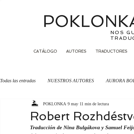
POKLONKA
NOS G
TRADU
CATÁLOGO
AUTORES
TRADUCTORES
Todas las entradas
NUESTROS AUTORES
AURORA BO
POKLONKA
9 may
11 min de lectura
OTRA CARA DE LA MONEDA
Traducción
Robert Rozhdést
Traducción de Nina Bulgákova y Samuel Feij