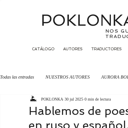
POKLONKA
NOS G
TRADU
CATÁLOGO
AUTORES
TRADUCTORES
Todas las entradas
NUESTROS AUTORES
AURORA BO
POKLONKA
30 jul 2025
0 min de lectura
OTRA CARA DE LA MONEDA
Traducción
Hablemos de poes
en ruso y español