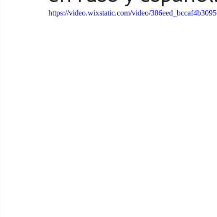
https://video.wixstatic.com/video/386eed_bccaf4b30