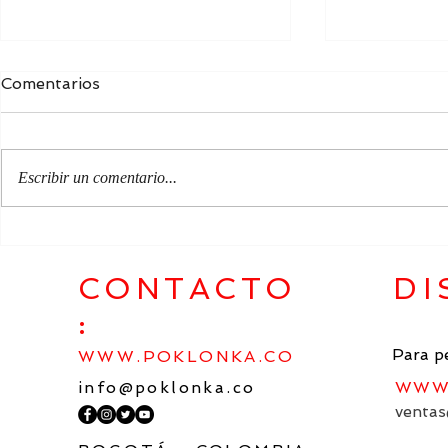
Comentarios
Escribir un comentario...
EL LEGADO POÉTICO DE
NUESTRA 
KOSTÁ KHETAGÚROV
PATRIA E
EN EL ESPACIO
CONTACTO
DI
ESPIRITUAL ÚNICO DE LA
:
CULTURA ARTÍSTICA
MUNDIAL
Para p
WWW.POKLONKA.CO
info@poklonka.co
WWW.
ventas