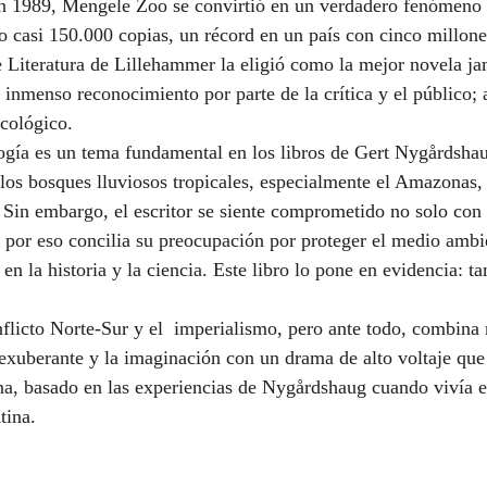
 1989, Mengele Zoo se convirtió en un verdadero fenómeno e
o casi 150.000 copias, un récord en un país con cinco millone
e Literatura de Lillehammer la eligió como la mejor novela ja
inmenso reconocimiento por parte de la crítica y el público; 
ecológico. 
ogía es un tema fundamental en los libros de Gert Nygårdshau
 los bosques lluviosos tropicales, especialmente el Amazonas,
in embargo, el escritor se siente comprometido no solo con e
 por eso concilia su preocupación por proteger el medio ambi
s en la historia y la ciencia. Este libro lo pone en evidencia: t
flicto Norte-Sur y el  imperialismo, pero ante todo, combina
 exuberante y la imaginación con un drama de alto voltaje que 
na, basado en las experiencias de Nygårdshaug cuando vivía e
tina.