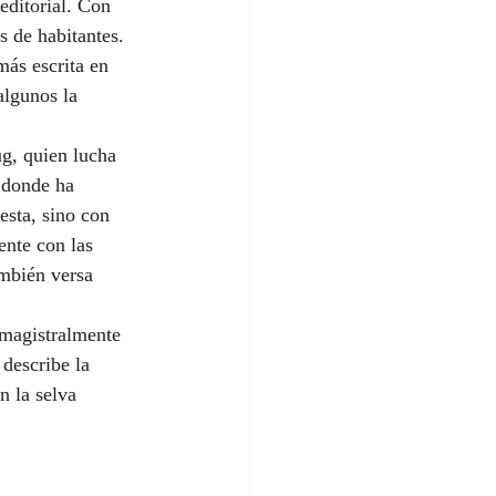
ditorial. Con 
s de habitantes. 
más escrita en 
algunos la 
g, quien lucha 
 donde ha 
sta, sino con 
ente con las 
ambién versa 
 magistralmente 
describe la 
n la selva 