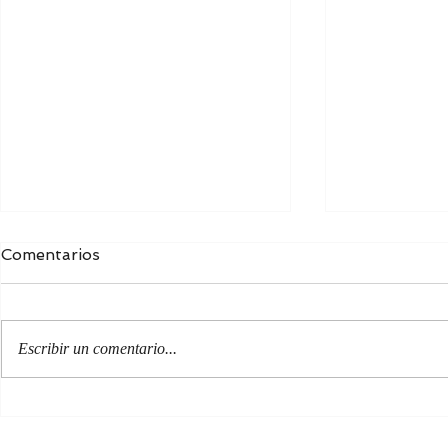
Comentarios
Escribir un comentario...
EL LEGADO POÉTICO DE
NUESTRA 
KOSTÁ KHETAGÚROV
PATRIA E