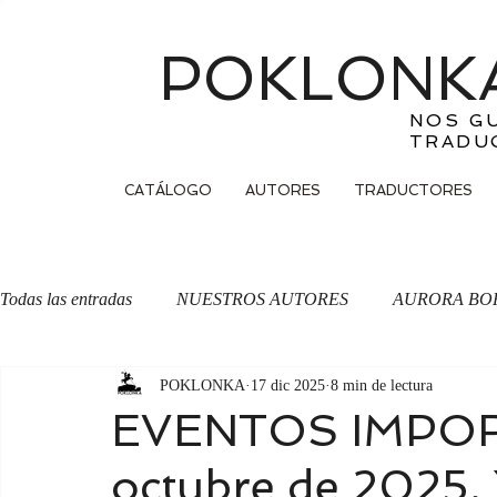
POKLONKA
NOS G
TRADU
CATÁLOGO
AUTORES
TRADUCTORES
Todas las entradas
NUESTROS AUTORES
AURORA BO
POKLONKA
17 dic 2025
8 min de lectura
OTRA CARA DE LA MONEDA
Traducción
EVENTOS IMPOR
octubre de 2025.