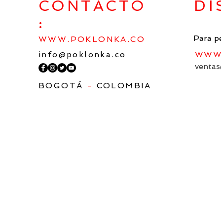
EN EL ESPACIO
CONTACTO
DI
ESPIRITUAL ÚNICO DE LA
:
CULTURA ARTÍSTICA
MUNDIAL
Para p
WWW.POKLONKA.CO
info@poklonka.co
WWW.
ventas
BOGOTÁ
-
COLOMBIA