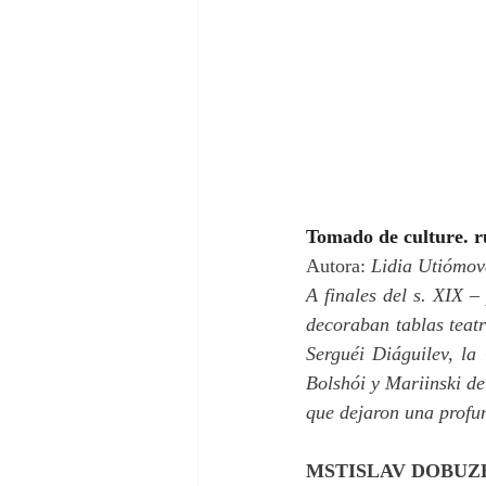
Tomado de culture. r
Autora:
 Lidia Utiómo
A finales del s. XIX –
decoraban tablas teat
Serguéi Diáguilev, l
Bolshói y Mariinski de 
que dejaron una profu
MSTISLAV DOBUZ