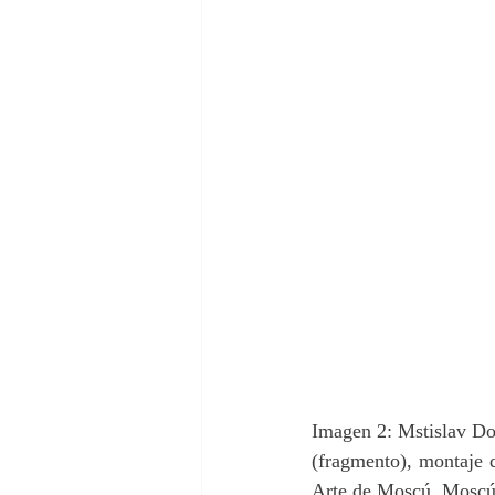
Imagen 2: Mstislav Do
(fragmento), montaje 
Arte de Moscú. Moscú