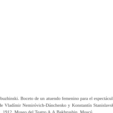
buzhinski. Boceto de un atuendo femenino para el espectácul
de Vladímir Nemiróvich-Dánchenko y Konstantín Stanislavski
, 1912. Museo del Teatro A.A.Bakhrushin, Moscú.